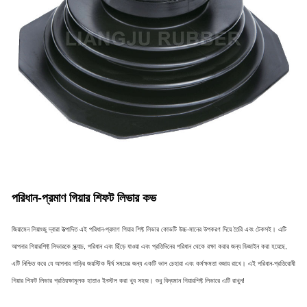
পরিধান-প্রমাণ গিয়ার শিফট লিভার কভ
জিয়ামেন লিয়াংজু দ্বারা উত্পাদিত এই পরিধান-প্রমাণ গিয়ার শিফ্ট লিভার কোভটি উচ্চ-মানের উপকরণ দিয়ে তৈরি এবং টেকসই। এটি
আপনার গিয়ারশিফ্ট লিভারকে স্ক্র্যাচ, পরিধান এবং ছিঁড়ে যাওয়া এবং প্রতিদিনের পরিধান থেকে রক্ষা করার জন্য ডিজাইন করা হয়েছে,
এটি নিশ্চিত করে যে আপনার গাড়ির জয়স্টিক দীর্ঘ সময়ের জন্য একটি ভাল চেহারা এবং কর্মক্ষমতা বজায় রাখে। এই পরিধান-প্রতিরোধী
গিয়ার শিফট লিভার প্রতিরক্ষামূলক হাতাও ইনস্টল করা খুব সহজ। শুধু বিদ্যমান গিয়ারশিফ্ট লিভারে এটি রাখুন!