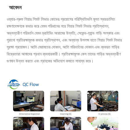
আবেদন
ওয়্যার-প্রুফ গিয়ার শিফট লিভার কোভের প্রয়োগের পরিস্থিতিগুলি মূলত স্বয়ংচালিত
রক্ষণাবেক্ষণকে কভার করে যেমন পরিধানের পরে গিয়ার শিফট লিভার প্রতিস্থাপন,
অভ্যন্তরীণ পরিবর্তন যেমন ড্রাইভিং আরামের উন্নতি, সেকেন্ড-হ্যান্ড গাড়ি সংস্কার এবং
পুরানো প্রতিরক্ষামূলক কভার প্রতিস্থাপন, এবং অন্যান্য উপলক্ষ যাতে গিয়ার শিফট লিভার
সুরক্ষা প্রয়োজন। অটো মেরামতের দোকান, অটো পরিবর্তনের দোকান এবং ব্যবহৃত গাড়ির
বিক্রেতারা আমাদের প্রধান ব্যবহারকারী। প্রতিরক্ষামূলক কেস তাদের গাড়ির অভ্যন্তরীণ
গুণমান উন্নত করতে এবং গ্রাহকের অভিযোগ কমাতে সাহায্য করে।