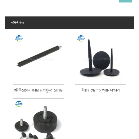
সংশ্লিষ্ট পণ্য
পলিউরেথেন রাবার লেপযুক্ত রোলার
টায়ার মেরামত প্যাচ মাশরুম