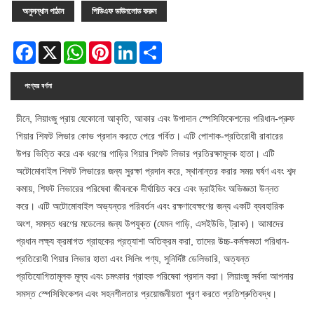
অনুসন্ধান পাঠান
পিডিএফ ডাউনলোড করুন
Facebook
X
WhatsApp
Pinterest
LinkedIn
Share
পণ্যের বর্ণনা
চীনে, লিয়াংজু প্রায় যেকোনো আকৃতি, আকার এবং উপাদান স্পেসিফিকেশনের পরিধান-প্রুফ
গিয়ার শিফট লিভার কোভ প্রদান করতে পেরে গর্বিত। এটি পোশাক-প্রতিরোধী রাবারের
উপর ভিত্তি করে এক ধরণের গাড়ির গিয়ার শিফট লিভার প্রতিরক্ষামূলক হাতা। এটি
অটোমোবাইল শিফট লিভারের জন্য সুরক্ষা প্রদান করে, স্থানান্তর করার সময় ঘর্ষণ এবং শব্দ
কমায়, শিফট লিভারের পরিষেবা জীবনকে দীর্ঘায়িত করে এবং ড্রাইভিং অভিজ্ঞতা উন্নত
করে। এটি অটোমোবাইল অভ্যন্তর পরিবর্তন এবং রক্ষণাবেক্ষণের জন্য একটি ব্যবহারিক
অংশ, সমস্ত ধরণের মডেলের জন্য উপযুক্ত (যেমন গাড়ি, এসইউভি, ট্রাক)। আমাদের
প্রধান লক্ষ্য ক্রমাগত গ্রাহকের প্রত্যাশা অতিক্রম করা, তাদের উচ্চ-কর্মক্ষমতা পরিধান-
প্রতিরোধী গিয়ার লিভার হাতা এবং সিলিং পণ্য, সুনির্দিষ্ট ডেলিভারি, অত্যন্ত
প্রতিযোগিতামূলক মূল্য এবং চমৎকার গ্রাহক পরিষেবা প্রদান করা। লিয়াংজু সর্বদা আপনার
সমস্ত স্পেসিফিকেশন এবং সহনশীলতার প্রয়োজনীয়তা পূরণ করতে প্রতিশ্রুতিবদ্ধ।