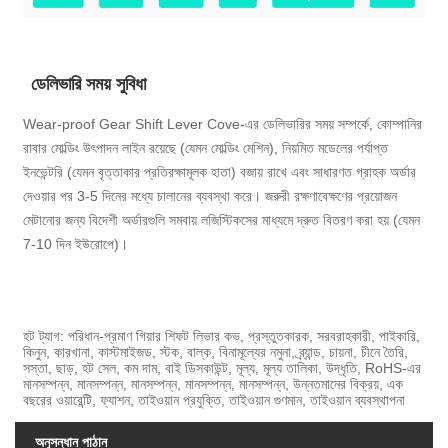
ডেলিভারি সময় সুবিধা
Wear-proof Gear Shift Lever Cove-এর ডেলিভারির সময় সম্পর্কে, কোম্পানির
রাবার মোল্ডিং উৎপাদন লাইন রয়েছে (যেমন মোল্ডিং মেশিন), নিয়মিত মডেলের পর্যাপ্ত
ইনভেন্টরি (যেমন বৃত্তাকার প্রতিরক্ষামূলক হাতা) বজায় রাখে এবং সাধারণত গ্রাহক অর্ডার
দেওয়ার পর 3-5 দিনের মধ্যে চালানের ব্যবস্থা করে। জরুরী রক্ষণাবেক্ষণের প্রয়োজন
মেটানোর জন্য বিদেশী অর্ডারগুলি সমবায় লজিস্টিকসের মাধ্যমে দ্রুত বিতরণ করা হয় (যেমন
7-10 দিন ইউরোপে)।
হট ট্যাগ: পরিধান-প্রমাণ গিয়ার শিফট লিভার কভ, প্রস্তুতকারক, সরবরাহকারী, পাইকারি,
কিনুন, কারখানা, কাস্টমাইজড, স্টক, বাল্ক, বিনামূল্যের নমুনা, ব্র্যান্ড, চায়না, চীনে তৈরি,
সস্তা, ছাড়, হট সেল, কম দাম, বাই ডিসকাউন্ট, মূল্য, মূল্য তালিকা, উদ্ধৃতি, RoHS-এর
মানসম্পন্ন, মানসম্পন্ন, মানসম্পন্ন, মানসম্পন্ন, মানসম্পন্ন, উন্নতমানের বিক্রয়, এক
বছরের ওয়ারেন্টি, ফ্যাশন, তাইওয়ান প্রযুক্তি, তাইওয়ান গুণমান, তাইওয়ান ব্যবস্থাপনা
অনুসন্ধান পাঠান