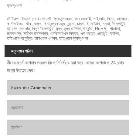
ব্যবস্থাপনা
হট ট্যাগ: বিভক্ত রাবার গ্রোমেট, প্রস্তুতকারক, সরবরাহকারী, পাইকারি, কিনুন, কারখানা,
কাস্টমাইজড, স্টক, বাল্ক, বিনামূল্যের নমুনা, ব্র্যান্ড, চায়না, চীনে তৈরি, সস্তা, ডিসকাউন্ট,
হট সেল, কম দাম, কিনুন ডিসকাউন্ট, মূল্য, মূল্য তালিকা, উদ্ধৃতি, RoHS, পৌছানো,
মানসম্পন্ন, সর্বশেষ মানসম্পন্ন, এনভিআইএস বিক্রয়, এক বছরের ওয়ারেন্টি, ফ্যাশন,
তাইওয়ান প্রযুক্তি, তাইওয়ান গুণমান, তাইওয়ান ব্যবস্থাপনা
অনুসন্ধান পাঠান
নীচের ফর্মে আপনার তদন্ত দিতে নির্দ্বিধায় দয়া করে. আমরা আপনাকে 24 ঘন্টার
মধ্যে উত্তর দেব।