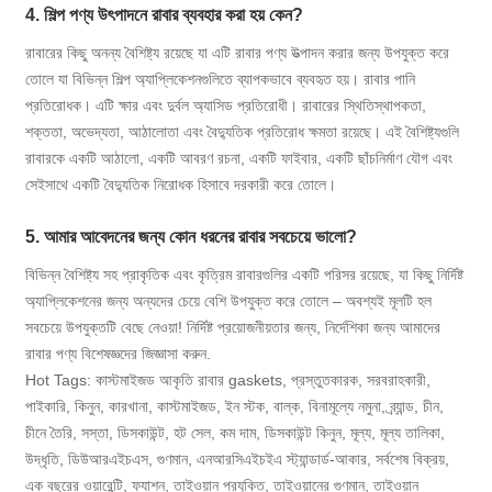
4. শিল্প পণ্য উৎপাদনে রাবার ব্যবহার করা হয় কেন?
রাবারের কিছু অনন্য বৈশিষ্ট্য রয়েছে যা এটি রাবার পণ্য উত্পাদন করার জন্য উপযুক্ত করে
তোলে যা বিভিন্ন শিল্প অ্যাপ্লিকেশনগুলিতে ব্যাপকভাবে ব্যবহৃত হয়। রাবার পানি
প্রতিরোধক। এটি ক্ষার এবং দুর্বল অ্যাসিড প্রতিরোধী। রাবারের স্থিতিস্থাপকতা,
শক্ততা, অভেদ্যতা, আঠালোতা এবং বৈদ্যুতিক প্রতিরোধ ক্ষমতা রয়েছে। এই বৈশিষ্ট্যগুলি
রাবারকে একটি আঠালো, একটি আবরণ রচনা, একটি ফাইবার, একটি ছাঁচনির্মাণ যৌগ এবং
সেইসাথে একটি বৈদ্যুতিক নিরোধক হিসাবে দরকারী করে তোলে।
5. আমার আবেদনের জন্য কোন ধরনের রাবার সবচেয়ে ভালো?
বিভিন্ন বৈশিষ্ট্য সহ প্রাকৃতিক এবং কৃত্রিম রাবারগুলির একটি পরিসর রয়েছে, যা কিছু নির্দিষ্ট
অ্যাপ্লিকেশনের জন্য অন্যদের চেয়ে বেশি উপযুক্ত করে তোলে – অবশ্যই মূলটি হল
সবচেয়ে উপযুক্তটি বেছে নেওয়া! নির্দিষ্ট প্রয়োজনীয়তার জন্য, নির্দেশিকা জন্য আমাদের
রাবার পণ্য বিশেষজ্ঞদের জিজ্ঞাসা করুন.
Hot Tags: কাস্টমাইজড আকৃতি রাবার gaskets, প্রস্তুতকারক, সরবরাহকারী,
পাইকারি, কিনুন, কারখানা, কাস্টমাইজড, ইন স্টক, বাল্ক, বিনামূল্যে নমুনা, ব্র্যান্ড, চীন,
চীনে তৈরি, সস্তা, ডিসকাউন্ট, হট সেল, কম দাম, ডিসকাউন্ট কিনুন, মূল্য, মূল্য তালিকা,
উদ্ধৃতি, ডিউআরএইচএস, গুণমান, এনআরসিএইচইএ স্ট্যান্ডার্ড-আকার, সর্বশেষ বিক্রয়,
এক বছরের ওয়ারেন্টি, ফ্যাশন, তাইওয়ান প্রযুক্তি, তাইওয়ানের গুণমান, তাইওয়ান