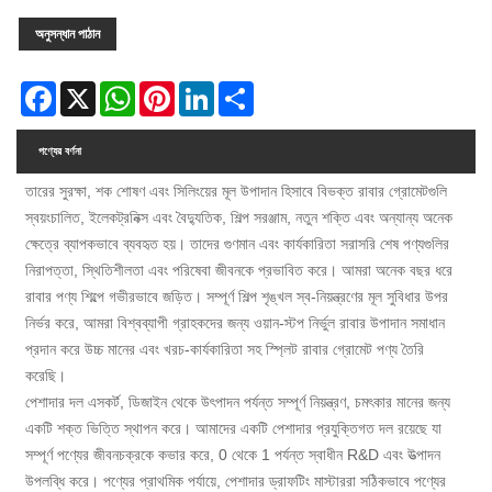
অনুসন্ধান পাঠান
Facebook
X
WhatsApp
Pinterest
LinkedIn
Share
পণ্যের বর্ণনা
তারের সুরক্ষা, শক শোষণ এবং সিলিংয়ের মূল উপাদান হিসাবে বিভক্ত রাবার গ্রোমেটগুলি
স্বয়ংচালিত, ইলেকট্রনিক্স এবং বৈদ্যুতিক, শিল্প সরঞ্জাম, নতুন শক্তি এবং অন্যান্য অনেক
ক্ষেত্রে ব্যাপকভাবে ব্যবহৃত হয়। তাদের গুণমান এবং কার্যকারিতা সরাসরি শেষ পণ্যগুলির
নিরাপত্তা, স্থিতিশীলতা এবং পরিষেবা জীবনকে প্রভাবিত করে। আমরা অনেক বছর ধরে
রাবার পণ্য শিল্পে গভীরভাবে জড়িত। সম্পূর্ণ শিল্প শৃঙ্খল স্ব-নিয়ন্ত্রণের মূল সুবিধার উপর
নির্ভর করে, আমরা বিশ্বব্যাপী গ্রাহকদের জন্য ওয়ান-স্টপ নির্ভুল রাবার উপাদান সমাধান
প্রদান করে উচ্চ মানের এবং খরচ-কার্যকারিতা সহ স্প্লিট রাবার গ্রোমেট পণ্য তৈরি
করেছি।
পেশাদার দল এসকর্ট, ডিজাইন থেকে উৎপাদন পর্যন্ত সম্পূর্ণ নিয়ন্ত্রণ, চমৎকার মানের জন্য
একটি শক্ত ভিত্তি স্থাপন করে। আমাদের একটি পেশাদার প্রযুক্তিগত দল রয়েছে যা
সম্পূর্ণ পণ্যের জীবনচক্রকে কভার করে, 0 থেকে 1 পর্যন্ত স্বাধীন R&D এবং উত্পাদন
উপলব্ধি করে। পণ্যের প্রাথমিক পর্যায়ে, পেশাদার ড্রাফটিং মাস্টাররা সঠিকভাবে পণ্যের