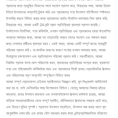
প্রদানের জন্য প্রযুক্তি বিভাগের সাথে সংযোগ স্থাপন করে; বিক্রয়ের সময়, আমরা রিয়েল
টাইমে উৎপাদনের অগ্রগতি ট্র্যাক করি এবং গ্রাহকদের পণ্য উৎপাদন গতিশীলতা স্পষ্টভাবে
উপলব্ধি করতে নিশ্চিত করার জন্য গ্রাহকদের অর্ডার স্ট্যাটাস যথাসময়ে ফিড ব্যাক করি;
বিক্রয়ের পরে, আমরা একটি 24-ঘন্টা দ্রুত প্রতিক্রিয়া ব্যবস্থা স্থাপন করেছি।
ইনস্টলেশন নির্দেশিকা, পণ্য কমিশনিং, গুণমান প্রতিক্রিয়া এবং গ্রাহকদের দ্বারা উত্থাপিত
অন্যান্য সমস্যার জন্য, আমরা যত তাড়াতাড়ি সম্ভব তাদের সংযোগ এবং সমাধান করার
জন্য পেশাদার কর্মীদের ব্যবস্থা করব। একই সময়ে, আমরা একটি সম্পূর্ণ মানের গ্যারান্টি
পরিষেবা প্রদান করি। অ-মানবিক কারণের কারণে পণ্যের গুণমান সমস্যার জন্য, আমরা
বিনামূল্যে রক্ষণাবেক্ষণ এবং প্রতিস্থাপন পরিষেবা প্রদান করি। পরবর্তীকালে, আমরা
নিয়মিত গ্রাহক ফলো-আপ পরিচালনা করব, ব্যবহারের প্রতিক্রিয়া সংগ্রহ করব, ক্রমাগত
পণ্য এবং পরিষেবাগুলি অপ্টিমাইজ করব এবং গ্রাহকদের স্লিট রাবার গ্রোমেটগুলির উত্পাদন
এবং পরিচালনার মসৃণ অগ্রগতি সম্পূর্ণরূপে নিশ্চিত করব৷
আমরা সম্পূর্ণ প্রোডাকশন চেইনকে স্বাধীনভাবে নিয়ন্ত্রণ করি, মূল লিঙ্কগুলি আউটসোর্স
করা হয় না, তাই ডেলিভারির সময় বিশেষভাবে নিশ্চিত। যেহেতু আমাদের নিজস্ব ছাঁচের
কারখানা, রাবার উপাদান কারখানা এবং ভলকানাইজেশন উত্পাদন কর্মশালা রয়েছে, আমরা
বাহ্যিক সরবরাহকারীদের থেকে সম্পূর্ণ স্বাধীন, মৌলিকভাবে উত্পাদনের সময়কে ছোট করে,
এবং বিতরণ সুবিধা সুস্পষ্ট। প্রথাগত উৎপাদন পদ্ধতিতে, উৎপাদন শুরু করার আগে মূল
আনুষাঙ্গিক যেমন ছাঁচ এবং রাবার যৌগ সরবরাহ করার জন্য এন্টারপ্রাইজগুলিকে বহিরাগত