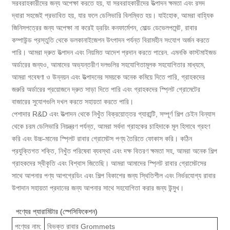
সরবরাহকারীদের জন্য অপেক্ষা করতে হয়, যা সরবরাহকারীদের উত্পাদন ক্ষমতা এবং রসদ
দ্বারা সহজেই প্রভাবিত হয়, যার ফলে ডেলিভারি বিলম্বিত হয়। যাইহোক, আমরা বাহ্যিক
জিনিসপত্রের জন্য অপেক্ষা না করেই ড্রয়িং কনফার্মেশন, মোল্ড ডেভেলপমেন্ট, রাবার
কম্পাউন্ড প্রস্তুতি থেকে ভলকানাইজেশন উৎপাদন পর্যন্ত বিরামহীন সংযোগ অর্জন করতে
পারি। আমরা দ্রুত উত্পাদন এবং নিয়মিত আদেশ প্রদান করতে পারেন. এমনকি কাস্টমাইজড
অর্ডারের জন্যও, আমাদের অভ্যন্তরীণ দলগুলির সহযোগিতামূলক সহযোগিতার মাধ্যমে,
আমরা গবেষণা ও উন্নয়ন এবং উত্পাদনের সময়কে অনেক কমিয়ে দিতে পারি, গ্রাহকদের
জরুরি অর্ডারের প্রয়োজনে দ্রুত সাড়া দিতে পারি এবং গ্রাহকদের স্প্লিট গ্রোমেটের
বাজারের সুযোগগুলি দখল করতে সহায়তা করতে পারি।
পেশাদার R&D এবং উত্পাদন থেকে নিখুঁত বিক্রয়োত্তর গ্যারান্টি, সম্পূর্ণ শিল্প চেইন বিন্যাস
থেকে চরম ডেলিভারি নিয়ন্ত্রণ পর্যন্ত, আমরা সর্বদা গ্রাহকের চাহিদাকে মূল হিসাবে গ্রহণ
করি এবং উচ্চ-মানের স্প্লিট রাবার গ্রোমেটস পণ্য তৈরিতে ফোকাস করি। কঠিন
প্রযুক্তিগত শক্তি, নিখুঁত পরিষেবা ব্যবস্থা এবং দক্ষ বিতরণ ক্ষমতা সহ, আমরা অনেক শিল্প
গ্রাহকদের স্বীকৃতি এবং বিশ্বাস জিতেছি। আমরা আমাদের স্প্লিট রাবার গ্রোমেটসের
সাথে আপনার পণ্য আপগ্রেডিং এবং শিল্প বিকাশের জন্য স্থিতিশীল এবং নির্ভরযোগ্য রাবার
উপাদান সহায়তা প্রদানের জন্য আপনার সাথে সহযোগিতা করার জন্য উন্মুখ।
পণ্যের প্যারামিটার (স্পেসিফিকেশন)
পণ্যের নাম:
বিভক্ত রাবার Grommets