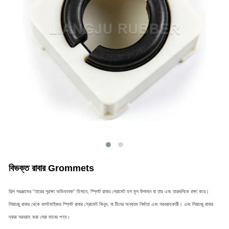
বিভক্ত রাবার Grommets
শিল্প সরঞ্জামের "তারের সুরক্ষা অভিভাবক" হিসাবে, স্প্লিট রাবার গ্রোমেট হল মূল উপাদান যা তার এবং তারগুলিকে রক্ষা করে।
লিয়াংজু রাবার থেকে কাস্টমাইজড স্প্লিট রাবার গ্রোমেট কিনুন, যা চীনের অন্যতম নির্মাতা এবং সরবরাহকারী। এবং লিয়াংজু রাবার
দ্বারা সরবরাহ করা সেরা মানের পণ্য।