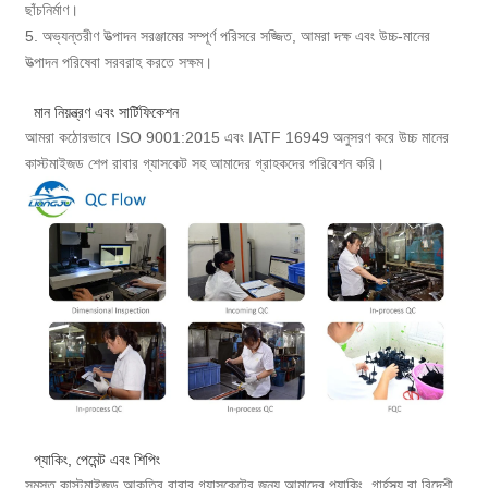
ছাঁচনির্মাণ।
5. অভ্যন্তরীণ উত্পাদন সরঞ্জামের সম্পূর্ণ পরিসরে সজ্জিত, আমরা দক্ষ এবং উচ্চ-মানের
উত্পাদন পরিষেবা সরবরাহ করতে সক্ষম।
মান নিয়ন্ত্রণ এবং সার্টিফিকেশন
আমরা কঠোরভাবে ISO 9001:2015 এবং IATF 16949 অনুসরণ করে উচ্চ মানের
কাস্টমাইজড শেপ রাবার গ্যাসকেট সহ আমাদের গ্রাহকদের পরিবেশন করি।
প্যাকিং, পেমেন্ট এবং শিপিং
সমস্ত কাস্টমাইজড আকৃতির রাবার গ্যাসকেটের জন্য আমাদের প্যাকিং, গার্হস্থ্য বা বিদেশী