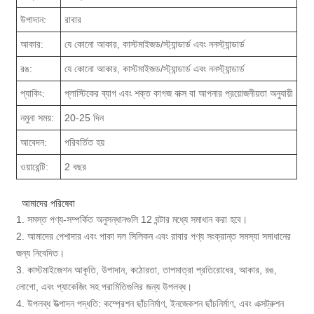
উপাদান:
রাবার
আকার:
যে কোনো আকার, কাস্টমাইজড/স্ট্যান্ডার্ড এবং ননস্ট্যান্ডার্ড
রঙ:
যে কোনো আকার, কাস্টমাইজড/স্ট্যান্ডার্ড এবং ননস্ট্যান্ডার্ড
প্যাকিং:
প্লাস্টিকের ব্যাগ এবং শক্ত কাগজ বাক্স বা আপনার প্রয়োজনীয়তা অনুযায়ী
নমুনা সময়:
20-25 দিন
আবেদন:
পরিবর্তিত হয়
ওয়ারেন্টি:
2 বছর
আমাদের পরিষেবা
1. সমস্ত পণ্য-সম্পর্কিত অনুসন্ধানগুলি 12 ঘন্টার মধ্যে সমাধান করা হবে।
2. আমাদের পেশাদার এবং পাকা দল সিলিকন এবং রাবার পণ্য সংক্রান্ত সমস্যা সমাধানের
জন্য নিবেদিত।
3. কাস্টমাইজেশন আকৃতি, উপাদান, কঠোরতা, তাপমাত্রা প্রতিরোধের, আকার, রঙ,
লোগো, এবং প্যাকেজিং সহ পরামিতিগুলির জন্য উপলব্ধ।
4. উপলব্ধ উত্পাদন পদ্ধতি: কম্প্রেশন ছাঁচনির্মাণ, ইনজেকশন ছাঁচনির্মাণ, এবং এক্সট্রুশন