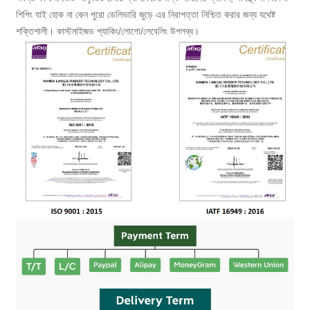
শিপিং যাই হোক না কেন পুরো ডেলিভারি জুড়ে এর নিরাপত্তা নিশ্চিত করার জন্য যথেষ্ট
শক্তিশালী। কাস্টমাইজড প্যাকিং/লোগো/লেবেলিং উপলব্ধ।