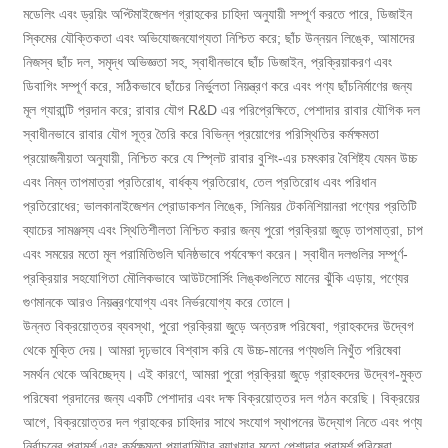
মডেলিং এবং ড্রয়িং অপ্টিমাইজেশন গ্রাহকের চাহিদা অনুযায়ী সম্পূর্ণ করতে পারে, ডিজাইন
স্কিমের যৌক্তিকতা এবং অভিযোজনযোগ্যতা নিশ্চিত করে; ছাঁচ উন্নয়ন লিঙ্কে, আমাদের
নিজস্ব ছাঁচ দল, সমৃদ্ধ অভিজ্ঞতা সহ, স্বাধীনভাবে ছাঁচ ডিজাইন, প্রক্রিয়াকরণ এবং
ডিবাগিং সম্পূর্ণ করে, সঠিকভাবে ছাঁচের নির্ভুলতা নিয়ন্ত্রণ করে এবং পণ্য ছাঁচনির্মাণের জন্য
মূল গ্যারান্টি প্রদান করে; রাবার যৌগ R&D এর পরিপ্রেক্ষিতে, পেশাদার রাবার যৌগিক দল
স্বাধীনভাবে রাবার যৌগ সূত্র তৈরি করে বিভিন্ন প্রয়োগের পরিস্থিতির কর্মক্ষমতা
প্রয়োজনীয়তা অনুযায়ী, নিশ্চিত করে যে স্প্লিট রাবার বুশিং-এর চমৎকার বৈশিষ্ট্য যেমন উচ্চ
এবং নিম্ন তাপমাত্রা প্রতিরোধ, বার্ধক্য প্রতিরোধ, তেল প্রতিরোধ এবং পরিধান
প্রতিরোধের; ভালকানাইজেশন প্রোডাকশন লিঙ্কে, সিনিয়র টেকনিশিয়ানরা পণ্যের প্রতিটি
ব্যাচের সামঞ্জস্য এবং স্থিতিশীলতা নিশ্চিত করার জন্য পুরো প্রক্রিয়া জুড়ে তাপমাত্রা, চাপ
এবং সময়ের মতো মূল পরামিতিগুলি ঘনিষ্ঠভাবে পর্যবেক্ষণ করেন। স্বাধীন দলগুলির সম্পূর্ণ-
প্রক্রিয়ার সহযোগিতা মৌলিকভাবে আউটসোর্সিং লিঙ্কগুলিতে মানের ঝুঁকি এড়ায়, পণ্যের
গুণমানকে আরও নিয়ন্ত্রণযোগ্য এবং নির্ভরযোগ্য করে তোলে।
উন্নত বিক্রয়োত্তর ব্যবস্থা, পুরো প্রক্রিয়া জুড়ে অন্তরঙ্গ পরিষেবা, গ্রাহকদের উদ্বেগ
থেকে মুক্তি দেয়। আমরা দৃঢ়ভাবে বিশ্বাস করি যে উচ্চ-মানের পণ্যগুলি নিখুঁত পরিষেবা
সমর্থন থেকে অবিচ্ছেদ্য। এই কারণে, আমরা পুরো প্রক্রিয়া জুড়ে গ্রাহকদের উদ্বেগ-মুক্ত
পরিষেবা প্রদানের জন্য একটি পেশাদার এবং দক্ষ বিক্রয়োত্তর দল গঠন করেছি। বিক্রয়ের
আগে, বিক্রয়োত্তর দল গ্রাহকের চাহিদার সাথে সংযোগ স্থাপনের উদ্যোগ নিতে এবং পণ্য
নির্বাচনের পরামর্শ এবং কর্মক্ষমতা প্যারামিটার ব্যাখ্যার মতো পেশাদার পরামর্শ পরিষেবা