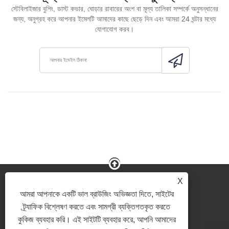
স্টেবিলাইজার বুশিং, ডাস্ট কভার, ঘোড়ার রাবারের অংশ বা মূল্য তালিকা সম্পর্কে অনুসন্ধানের
জন্য, অনুগ্রহ করে আপনার ইমেলটি আমাদের কাছে ছেড়ে দিন এবং আমরা 24 ঘন্টার মধ্যে
যোগাযোগ করব।
X
আমরা আপনাকে একটি ভাল ব্রাউজিং অভিজ্ঞতা দিতে, সাইটের
ট্র্যাফিক বিশ্লেষণ করতে এবং সামগ্রী ব্যক্তিগতকৃত করতে
Link
Sitemap
RSS
Xml
গোপনীয়তা নীতি
কুকিজ ব্যবহার করি। এই সাইটটি ব্যবহার করে, আপনি আমাদের