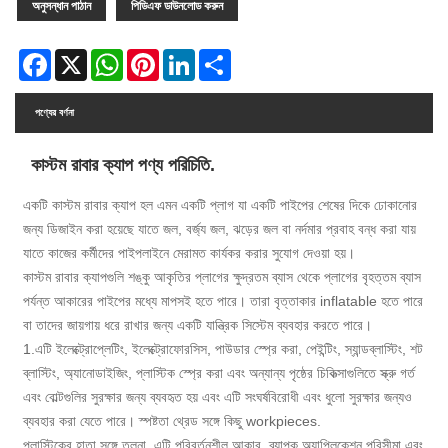
অনুসন্ধান পাঠান
পিডিএফ ডাউনলোড করুন
Facebook
X
WhatsApp
Pinterest
LinkedIn
Share
পণ্যের বর্ণনা
কাস্টম রাবার ক্যাপ পণ্য পরিচিতি.
একটি কাস্টম রাবার ক্যাপ হল এমন একটি প্লাগ যা একটি পাইপের শেষের দিকে ঢোকানোর
জন্য ডিজাইন করা হয়েছে যাতে জল, বর্জ্য জল, ঝড়ের জল বা নর্দমার প্রবাহ বন্ধ করা যায়
যাতে কাজের কর্মীদের পাইপলাইনে মেরামত কার্যকর করার সুযোগ দেওয়া হয়।
কাস্টম রাবার ক্যাপগুলি শঙ্কু আকৃতির প্লাগের ক্ষুদ্রতম ব্যাস থেকে প্লাগের বৃহত্তম ব্যাস
পর্যন্ত আকারের পাইপের মধ্যে মাপসই হতে পারে। তারা বৃত্তাকার inflatable হতে পারে
বা তাদের জায়গায় ধরে রাখার জন্য একটি যান্ত্রিক সিস্টেম ব্যবহার করতে পারে।
1.এটি ইলেক্ট্রোপ্লেটিং, ইলেক্ট্রোফোরসিস, পাউডার স্প্রে করা, পেইন্টিং, স্যান্ডব্লাস্টিং, শট
ব্লাস্টিং, অ্যানোডাইজিং, প্লাস্টিক স্প্রে করা এবং অন্যান্য পৃষ্ঠের চিকিত্সাগুলিতে স্ক্রু গর্ত
এবং বোল্টগুলির সুরক্ষার জন্য ব্যবহৃত হয় এবং এটি সংঘর্ষবিরোধী এবং ধুলো সুরক্ষার জন্যও
ব্যবহার করা যেতে পারে। স্পষ্টতা থ্রেড সঙ্গে কিছু workpieces.
প্লাস্টিকের হাতা সঙ্গে তুলনা, এটি পরিবর্তনশীল আকার, ব্যাপক অ্যাপ্লিকেশন পরিসীমা এবং