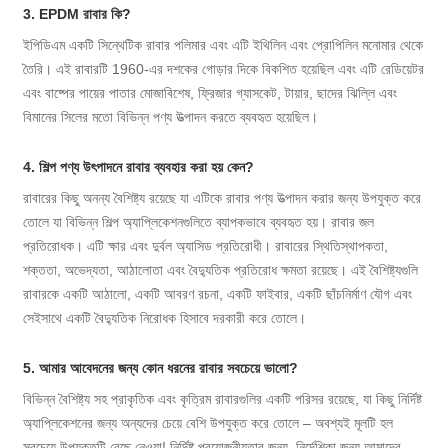
3. EPDM রাবার কি?
ইপিডিএম একটি সিন্থেটিক রাবার পলিমার এবং এটি ইথিলিন এবং প্রোপিলিন মনোমার থেকে
তৈরি। এই রাবারটি 1960-এর দশকের গোড়ার দিকে বিকশিত হয়েছিল এবং এটি রেডিয়েটর
এবং বাষ্পের পায়ের পাতার মোজাবিশেষ, ফ্রিজার গ্যাসকেট, টায়ার, ছাদের ঝিল্লি এবং
বিমানের সিলের মতো বিভিন্ন পণ্য উত্পাদন করতে ব্যবহৃত হয়েছিল।
4. শিল্প পণ্য উৎপাদনে রাবার ব্যবহার করা হয় কেন?
রাবারের কিছু অনন্য বৈশিষ্ট্য রয়েছে যা এটিকে রাবার পণ্য উত্পাদন করার জন্য উপযুক্ত করে
তোলে যা বিভিন্ন শিল্প অ্যাপ্লিকেশনগুলিতে ব্যাপকভাবে ব্যবহৃত হয়। রাবার জল
প্রতিরোধক। এটি ক্ষার এবং দুর্বল অ্যাসিড প্রতিরোধী। রাবারের স্থিতিস্থাপকতা,
শক্ততা, অভেদ্যতা, আঠালোতা এবং বৈদ্যুতিক প্রতিরোধ ক্ষমতা রয়েছে। এই বৈশিষ্ট্যগুলি
রাবারকে একটি আঠালো, একটি আবরণ রচনা, একটি ফাইবার, একটি ছাঁচনির্মাণ যৌগ এবং
সেইসাথে একটি বৈদ্যুতিক নিরোধক হিসাবে দরকারী করে তোলে।
5. আমার আবেদনের জন্য কোন ধরনের রাবার সবচেয়ে ভালো?
বিভিন্ন বৈশিষ্ট্য সহ প্রাকৃতিক এবং কৃত্রিম রাবারগুলির একটি পরিসর রয়েছে, যা কিছু নির্দিষ্ট
অ্যাপ্লিকেশনের জন্য অন্যদের চেয়ে বেশি উপযুক্ত করে তোলে – অবশ্যই মূলটি হল
সবচেয়ে উপযুক্তটি বেছে নেওয়া! নির্দিষ্ট প্রয়োজনীয়তার জন্য, নির্দেশিকা জন্য আমাদের