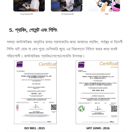
5. প্যাকিং, পেমেন্ট এবং শিপিং
সমস্ত কাস্টমাইজড আকৃতির রাবার গ্যাসকেটের জন্য আমাদের প্যাকিং, গার্হস্থ্য বা বিদেশী
শিপিং যাই হোক না কেন পুরো ডেলিভারি জুড়ে এর নিরাপত্তা নিশ্চিত করার জন্য যথেষ্ট
শক্তিশালী। কাস্টমাইজড প্যাকিং/লোগো/লেবেলিং উপলব্ধ।