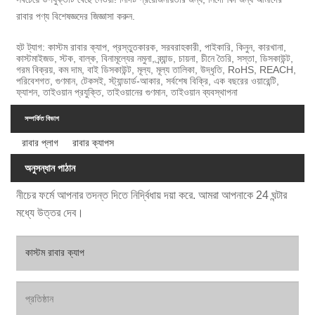
রাবার পণ্য বিশেষজ্ঞদের জিজ্ঞাসা করুন.
হট ট্যাগ: কাস্টম রাবার ক্যাপ, প্রস্তুতকারক, সরবরাহকারী, পাইকারি, কিনুন, কারখানা,
কাস্টমাইজড, স্টক, বাল্ক, বিনামূল্যের নমুনা, ব্র্যান্ড, চায়না, চীনে তৈরি, সস্তা, ডিসকাউন্ট,
গরম বিক্রয়, কম দাম, বাই ডিসকাউন্ট, মূল্য, মূল্য তালিকা, উদ্ধৃতি, RoHS, REACH,
পরিবেশগত, গুণমান, টেকসই, স্ট্যান্ডার্ড-আকার, সর্বশেষ বিক্রি, এক বছরের ওয়ারেন্টি,
ফ্যাশন, তাইওয়ান প্রযুক্তি, তাইওয়ানের গুণমান, তাইওয়ান ব্যবস্থাপনা
সম্পর্কিত বিভাগ
রাবার প্লাগ
রাবার ক্যাপস
অনুসন্ধান পাঠান
নীচের ফর্মে আপনার তদন্ত দিতে নির্দ্বিধায় দয়া করে. আমরা আপনাকে 24 ঘন্টার
মধ্যে উত্তর দেব।