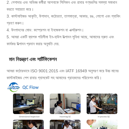
2. পেশাদার এবং অভিজ্ঞ কর্মীরা আপনাকে সিলিকন এবং রাবার পণ্যগুলির সমস্যা সমাধান
করতে সহায়তা করে।
3. কাস্টমাইজড আকৃতি, উপাদান, কঠোরতা, তাপমাত্রা, আকার, রঙ, লোগো এবং প্যাকিং
গ্রহণ করুন।
4. উৎপাদনের মোড: কম্প্রেশন বা ইনজেকশন বা এক্সট্রুশন।
5. আমরা একটি ব্যাপক পরিসীমা ইন-হাউস উত্পাদন সুবিধা আছে, আমাদের দ্রুত এবং
কার্যকর উত্পাদন প্রদান করার অনুমতি দেয়.
মান নিয়ন্ত্রণ এবং সার্টিফিকেশন
আমরা কঠোরভাবে ISO 9001:2015 এবং IATF 16949 অনুসরণ করে উচ্চ মানের
কাস্টমাইজড শেপ রাবার গ্যাসকেট সহ আমাদের গ্রাহকদের পরিবেশন করি।