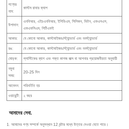
পণ্যের
কাস্টম রাবার ক্যাপ
নাম:
এনবিআর, এইচএনবিআর, ইপিডিএম, সিলিকন, ভিটন, এফএলএস,
উপাদান:
এফএফপিএম, পিটিএফই
আকার:
যে কোনো আকার, কাস্টমাইজড/স্ট্যান্ডার্ড এবং ননস্ট্যান্ডার্ড
রঙ:
যে কোনো আকার, কাস্টমাইজড/স্ট্যান্ডার্ড এবং ননস্ট্যান্ডার্ড
মোড়ক:
প্লাস্টিকের ব্যাগ এবং শক্ত কাগজ বাক্স বা আপনার প্রয়োজনীয়তা অনুযায়ী
নমুনা
20-25 দিন
সময়:
আবেদন:
পরিবর্তিত হয়
ওয়ারেন্টি:
২ বছর
আমাদের সেবা.
1. আমাদের পণ্য সম্পর্কে অনুসন্ধান 12 ঘন্টার মধ্যে উত্তর দেওয়া যেতে পারে।